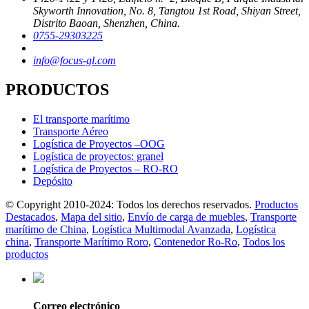
Skyworth Innovation, No. 8, Tangtou 1st Road, Shiyan Street,
Distrito Baoan, Shenzhen, China.
0755-29303225
info@focus-gl.com
PRODUCTOS
El transporte marítimo
Transporte Aéreo
Logística de Proyectos –OOG
Logística de proyectos: granel
Logística de Proyectos – RO-RO
Depósito
© Copyright 2010-2024: Todos los derechos reservados.
Productos
Destacados
,
Mapa del sitio
,
Envío de carga de muebles
,
Transporte
marítimo de China
,
Logística Multimodal Avanzada
,
Logística
china
,
Transporte Marítimo Roro
,
Contenedor Ro-Ro
,
Todos los
productos
Correo electrónico