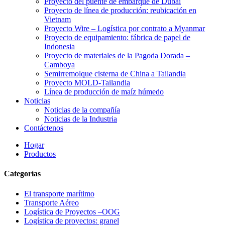
Proyecto del puente de embarque de Dubái
Proyecto de línea de producción: reubicación en
Vietnam
Proyecto Wire – Logística por contrato a Myanmar
Proyecto de equipamiento: fábrica de papel de
Indonesia
Proyecto de materiales de la Pagoda Dorada –
Camboya
Semirremolque cisterna de China a Tailandia
Proyecto MOLD-Tailandia
Línea de producción de maíz húmedo
Noticias
Noticias de la compañía
Noticias de la Industria
Contáctenos
Hogar
Productos
Categorías
El transporte marítimo
Transporte Aéreo
Logística de Proyectos –OOG
Logística de proyectos: granel