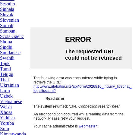
Sesotho
Sinhala
Slovak
Slovenian
Somali
Samoan
Scots Gaelic
Shona
Sindhi
Sundanese
Swahili
Tajik
Tamil
Telugu
Thai
Ukrainian
Urdu
Uzbek
Vietnamese
Welsh
Xhosa
Yiddish
Yoruba
Zulu
Kinyarwanda