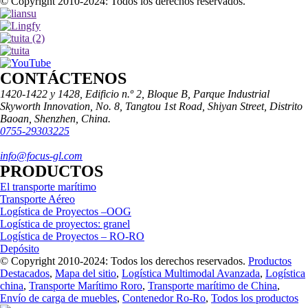
© Copyright 2010-2024: Todos los derechos reservados.
CONTÁCTENOS
1420-1422 y 1428, Edificio n.º 2, Bloque B, Parque Industrial
Skyworth Innovation, No. 8, Tangtou 1st Road, Shiyan Street, Distrito
Baoan, Shenzhen, China.
0755-29303225
info@focus-gl.com
PRODUCTOS
El transporte marítimo
Transporte Aéreo
Logística de Proyectos –OOG
Logística de proyectos: granel
Logística de Proyectos – RO-RO
Depósito
© Copyright 2010-2024: Todos los derechos reservados.
Productos
Destacados
,
Mapa del sitio
,
Logística Multimodal Avanzada
,
Logística
china
,
Transporte Marítimo Roro
,
Transporte marítimo de China
,
Envío de carga de muebles
,
Contenedor Ro-Ro
,
Todos los productos