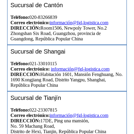
Sucursal de Cantón
Teléfono:
020-83266839
Correo electrónico:
información
@fgl-logistica.com
DIRECCIÓN:
Room1506, Newpoly Tower, No.2
Zhongshan Six Road, Guangzhou, provincia de
Guangdong, República Popular China
Sucursal de Shangai
Teléfono:
021-33010115
Correo electrónico:
información
@fgl-logistica.com
DIRECCIÓN:
Habitación 1601, Mansión Fenghuang, No.
1690 Kongjiang Road, Distrito Yangpu, Shanghai,
República Popular China
Sucursal de Tianjín
Teléfono:
022-23307815
Correo electrónico:
información
@fgl-logistica.com
DIRECCIÓN:
17DE, Ping una mansión,
No. 59 Machang Road,
Distrito de Hexi, Tianjin, República Popular China