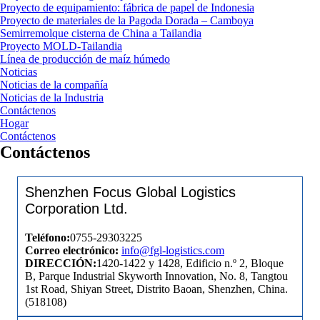
Proyecto de equipamiento: fábrica de papel de Indonesia
Proyecto de materiales de la Pagoda Dorada – Camboya
Semirremolque cisterna de China a Tailandia
Proyecto MOLD-Tailandia
Línea de producción de maíz húmedo
Noticias
Noticias de la compañía
Noticias de la Industria
Contáctenos
Hogar
Contáctenos
Contáctenos
Shenzhen Focus Global Logistics
Corporation Ltd.
Teléfono:
0755-29303225
Correo electrónico:
info@fgl-logistics.com
DIRECCIÓN:
1420-1422 y 1428, Edificio n.º 2, Bloque
B, Parque Industrial Skyworth Innovation, No. 8, Tangtou
1st Road, Shiyan Street, Distrito Baoan, Shenzhen, China.
(518108)