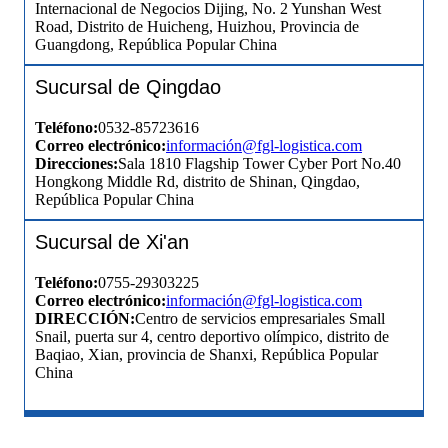
Internacional de Negocios Dijing, No. 2 Yunshan West
Road, Distrito de Huicheng, Huizhou, Provincia de
Guangdong, República Popular China
Sucursal de Qingdao
Teléfono:
0532-85723616
Correo electrónico:
información
@fgl-logistica.com
Direcciones:
Sala 1810 Flagship Tower Cyber ​​Port No.40
Hongkong Middle Rd, distrito de Shinan, Qingdao,
República Popular China
Sucursal de Xi'an
Teléfono:
0755-29303225
Correo electrónico:
información
@fgl-logistica.com
DIRECCIÓN:
Centro de servicios empresariales Small
Snail, puerta sur 4, centro deportivo olímpico, distrito de
Baqiao, Xian, provincia de Shanxi, República Popular
China