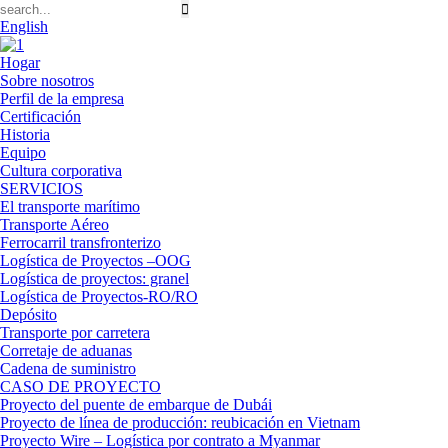
English
Hogar
Sobre nosotros
Perfil de la empresa
Certificación
Historia
Equipo
Cultura corporativa
SERVICIOS
El transporte marítimo
Transporte Aéreo
Ferrocarril transfronterizo
Logística de Proyectos –OOG
Logística de proyectos: granel
Logística de Proyectos-RO/RO
Depósito
Transporte por carretera
Corretaje de aduanas
Cadena de suministro
CASO DE PROYECTO
Proyecto del puente de embarque de Dubái
Proyecto de línea de producción: reubicación en Vietnam
Proyecto Wire – Logística por contrato a Myanmar