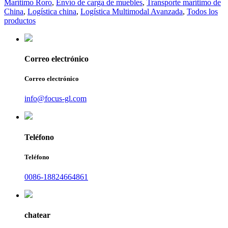
Marítimo Roro
,
Envío de carga de muebles
,
Transporte marítimo de
China
,
Logística china
,
Logística Multimodal Avanzada
,
Todos los
productos
Correo electrónico
Correo electrónico
info@focus-gl.com
Teléfono
Teléfono
0086-18824664861
chatear