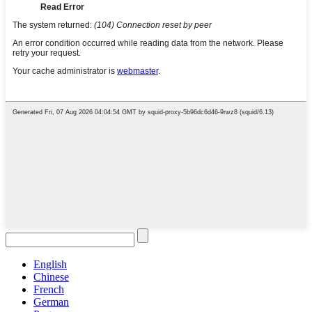
English
Chinese
French
German