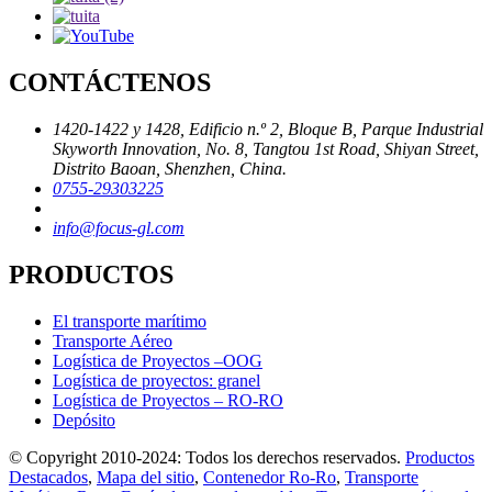
CONTÁCTENOS
1420-1422 y 1428, Edificio n.º 2, Bloque B, Parque Industrial
Skyworth Innovation, No. 8, Tangtou 1st Road, Shiyan Street,
Distrito Baoan, Shenzhen, China.
0755-29303225
info@focus-gl.com
PRODUCTOS
El transporte marítimo
Transporte Aéreo
Logística de Proyectos –OOG
Logística de proyectos: granel
Logística de Proyectos – RO-RO
Depósito
© Copyright 2010-2024: Todos los derechos reservados.
Productos
Destacados
,
Mapa del sitio
,
Contenedor Ro-Ro
,
Transporte