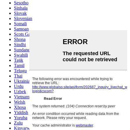
Sesotho
Sinhala
Slovak
Slovenian
Somali
Samoan
Scots Gaelic
Shona
Sindhi
Sundanese
Swahili
Tajik
Tamil
Telugu
Thai
Ukrainian
Urdu
Uzbek
Vietnamese
Welsh
Xhosa
Yiddish
Yoruba
Zulu
Kinyarwanda