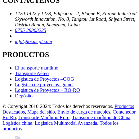
CONTÁCTENOS
1420-1422 y 1428, Edificio n.º 2, Bloque B, Parque Industrial
Skyworth Innovation, No. 8, Tangtou 1st Road, Shiyan Street,
Distrito Baoan, Shenzhen, China.
0755-29303225
info@focus-gl.com
PRODUCTOS
El transporte marítimo
Transporte Aéreo
Logística de Proyectos –OOG
Logística de proyectos: granel
Logística de Proyectos – RO-RO
Depósito
© Copyright 2010-2024: Todos los derechos reservados.
Productos
Destacados
,
Mapa del sitio
,
Envío de carga de muebles
,
Contenedor
Ro-Ro
,
Transporte Marítimo Roro
,
Transporte marítimo de China
,
Logística china
,
Logística Multimodal Avanzada
,
Todos los
productos