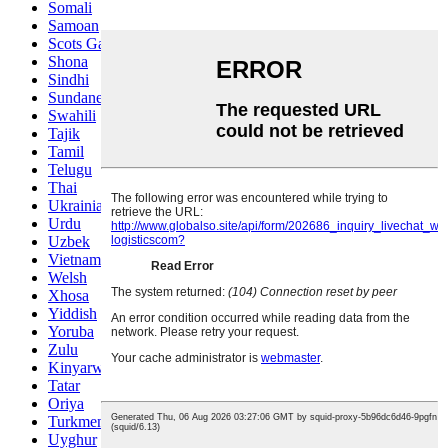
Somali
Samoan
Scots Gaelic
Shona
Sindhi
Sundanese
Swahili
Tajik
Tamil
Telugu
Thai
Ukrainian
Urdu
Uzbek
Vietnamese
Welsh
Xhosa
Yiddish
Yoruba
Zulu
Kinyarwanda
Tatar
Oriya
Turkmen
Uyghur