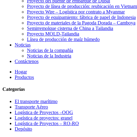
Proyecto del puente de embarque de Dubái
Proyecto de línea de producción: reubicación en Vietnam
Proyecto Wire – Logística por contrato a Myanmar
Proyecto de equipamiento: fábrica de papel de Indonesia
Proyecto de materiales de la Pagoda Dorada – Camboya
Semirremolque cisterna de China a Tailandia
Proyecto MOLD-Tailandia
Línea de producción de maíz húmedo
Noticias
Noticias de la compañía
Noticias de la Industria
Contáctenos
Hogar
Productos
Categorías
El transporte marítimo
Transporte Aéreo
Logística de Proyectos –OOG
Logística de proyectos: granel
Logística de Proyectos – RO-RO
Depósito