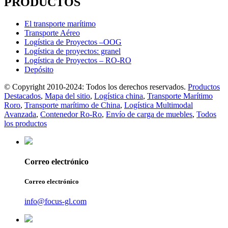
PRODUCTOS
El transporte marítimo
Transporte Aéreo
Logística de Proyectos –OOG
Logística de proyectos: granel
Logística de Proyectos – RO-RO
Depósito
© Copyright 2010-2024: Todos los derechos reservados.
Productos
Destacados
,
Mapa del sitio
,
Logística china
,
Transporte Marítimo
Roro
,
Transporte marítimo de China
,
Logística Multimodal
Avanzada
,
Contenedor Ro-Ro
,
Envío de carga de muebles
,
Todos
los productos
Correo electrónico
Correo electrónico
info@focus-gl.com