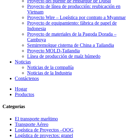
Proyecto del puente de embarque de Dubái
Proyecto de línea de producción: reubicación en
Vietnam
Proyecto Wire – Logística por contrato a Myanmar
Proyecto de equipamiento: fábrica de papel de
Indonesia
Proyecto de materiales de la Pagoda Dorada –
Camboya
Semirremolque cisterna de China a Tailandia
Proyecto MOLD-Tailandia
Línea de producción de maíz húmedo
Noticias
Noticias de la compañía
Noticias de la Industria
Contáctenos
Hogar
Productos
Categorías
El transporte marítimo
Transporte Aéreo
Logística de Proyectos –OOG
Logística de proyectos: granel